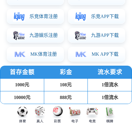
安全流程层级
访问身份控制