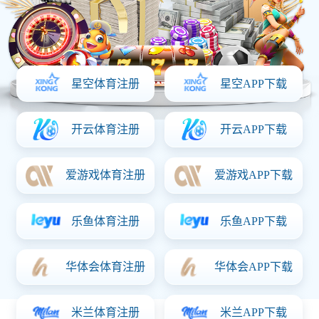
让体育更贴近你
米兰体育·米兰官方网站 APP 以用户体验为核心，支持米兰
体育·米兰官方网站项目，构建实时互动生态。涵盖热门赛事
与数据流，为每一位体育爱好者提供个性化信息服务。
多平台兼容
社群互动
iOS / Android / Web
关注、评论、参与话题
App Store
Google Play